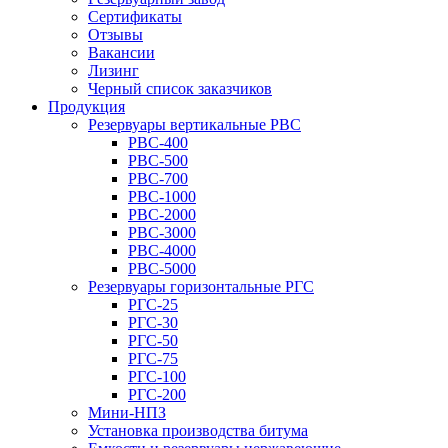
Сертификаты
Отзывы
Вакансии
Лизинг
Черный список заказчиков
Продукция
Резервуары вертикальные РВС
РВС-400
РВС-500
РВС-700
РВС-1000
РВС-2000
РВС-3000
РВС-4000
РВС-5000
Резервуары горизонтальные РГС
РГС-25
РГС-30
РГС-50
РГС-75
РГС-100
РГС-200
Мини-НПЗ
Установка производства битума