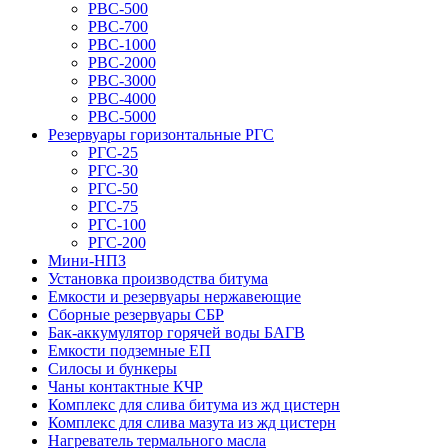
РВС-500
РВС-700
РВС-1000
РВС-2000
РВС-3000
РВС-4000
РВС-5000
Резервуары горизонтальные РГС
РГС-25
РГС-30
РГС-50
РГС-75
РГС-100
РГС-200
Мини-НПЗ
Установка производства битума
Емкости и резервуары нержавеющие
Сборные резервуары СБР
Бак-аккумулятор горячей воды БАГВ
Емкости подземные ЕП
Силосы и бункеры
Чаны контактные КЧР
Комплекс для слива битума из жд цистерн
Комплекс для слива мазута из жд цистерн
Нагреватель термального масла