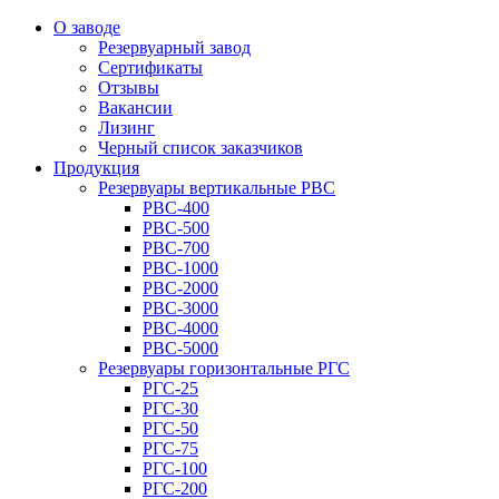
О заводе
Резервуарный завод
Сертификаты
Отзывы
Вакансии
Лизинг
Черный список заказчиков
Продукция
Резервуары вертикальные РВС
РВС-400
РВС-500
РВС-700
РВС-1000
РВС-2000
РВС-3000
РВС-4000
РВС-5000
Резервуары горизонтальные РГС
РГС-25
РГС-30
РГС-50
РГС-75
РГС-100
РГС-200