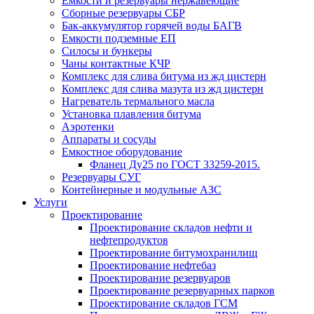
Емкости и резервуары нержавеющие
Сборные резервуары СБР
Бак-аккумулятор горячей воды БАГВ
Емкости подземные ЕП
Силосы и бункеры
Чаны контактные КЧР
Комплекс для слива битума из жд цистерн
Комплекс для слива мазута из жд цистерн
Нагреватель термального масла
Установка плавления битума
Аэротенки
Аппараты и сосуды
Емкостное оборудование
Фланец Ду25 по ГОСТ 33259-2015.
Резервуары СУГ
Контейнерные и модульные АЗС
Услуги
Проектирование
Проектирование складов нефти и
нефтепродуктов
Проектирование битумохранилищ
Проектирование нефтебаз
Проектирование резервуаров
Проектирование резервуарных парков
Проектирование складов ГСМ