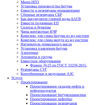
Мини-НПЗ
Установка производства битума
Емкости и резервуары нержавеющие
Сборные резервуары СБР
Бак-аккумулятор горячей воды БАГВ
Емкости подземные ЕП
Силосы и бункеры
Чаны контактные КЧР
Комплекс для слива битума из жд цистерн
Комплекс для слива мазута из жд цистерн
Нагреватель термального масла
Установка плавления битума
Аэротенки
Аппараты и сосуды
Емкостное оборудование
Фланец Ду25 по ГОСТ 33259-2015.
Резервуары СУГ
Контейнерные и модульные АЗС
Услуги
Проектирование
Проектирование складов нефти и
нефтепродуктов
Проектирование битумохранилищ
Проектирование нефтебаз
Проектирование резервуаров