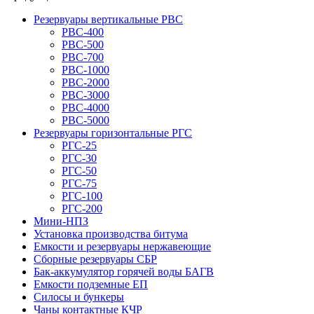
Резервуары вертикальные РВС
РВС-400
РВС-500
РВС-700
РВС-1000
РВС-2000
РВС-3000
РВС-4000
РВС-5000
Резервуары горизонтальные РГС
РГС-25
РГС-30
РГС-50
РГС-75
РГС-100
РГС-200
Мини-НПЗ
Установка производства битума
Емкости и резервуары нержавеющие
Сборные резервуары СБР
Бак-аккумулятор горячей воды БАГВ
Емкости подземные ЕП
Силосы и бункеры
Чаны контактные КЧР