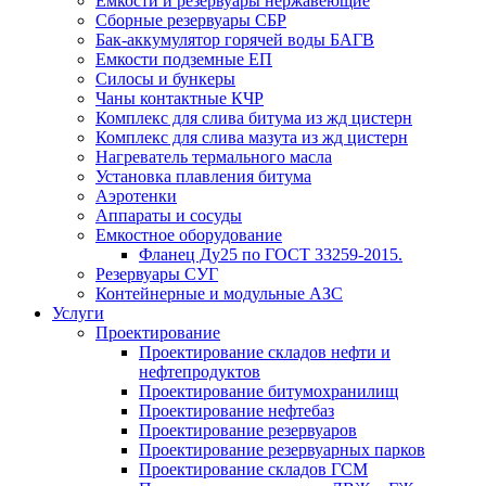
Емкости и резервуары нержавеющие
Сборные резервуары СБР
Бак-аккумулятор горячей воды БАГВ
Емкости подземные ЕП
Силосы и бункеры
Чаны контактные КЧР
Комплекс для слива битума из жд цистерн
Комплекс для слива мазута из жд цистерн
Нагреватель термального масла
Установка плавления битума
Аэротенки
Аппараты и сосуды
Емкостное оборудование
Фланец Ду25 по ГОСТ 33259-2015.
Резервуары СУГ
Контейнерные и модульные АЗС
Услуги
Проектирование
Проектирование складов нефти и
нефтепродуктов
Проектирование битумохранилищ
Проектирование нефтебаз
Проектирование резервуаров
Проектирование резервуарных парков
Проектирование складов ГСМ