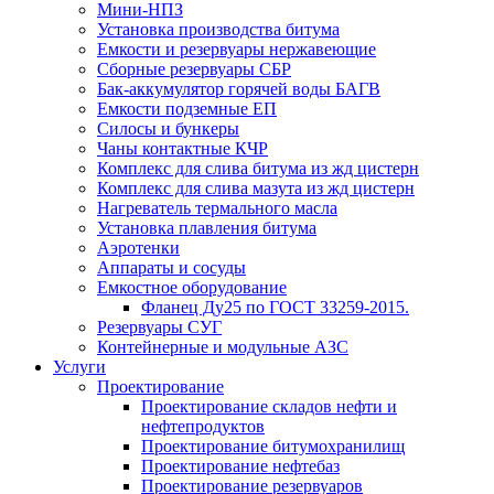
Мини-НПЗ
Установка производства битума
Емкости и резервуары нержавеющие
Сборные резервуары СБР
Бак-аккумулятор горячей воды БАГВ
Емкости подземные ЕП
Силосы и бункеры
Чаны контактные КЧР
Комплекс для слива битума из жд цистерн
Комплекс для слива мазута из жд цистерн
Нагреватель термального масла
Установка плавления битума
Аэротенки
Аппараты и сосуды
Емкостное оборудование
Фланец Ду25 по ГОСТ 33259-2015.
Резервуары СУГ
Контейнерные и модульные АЗС
Услуги
Проектирование
Проектирование складов нефти и
нефтепродуктов
Проектирование битумохранилищ
Проектирование нефтебаз
Проектирование резервуаров