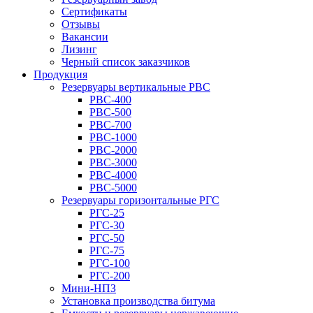
Сертификаты
Отзывы
Вакансии
Лизинг
Черный список заказчиков
Продукция
Резервуары вертикальные РВС
РВС-400
РВС-500
РВС-700
РВС-1000
РВС-2000
РВС-3000
РВС-4000
РВС-5000
Резервуары горизонтальные РГС
РГС-25
РГС-30
РГС-50
РГС-75
РГС-100
РГС-200
Мини-НПЗ
Установка производства битума