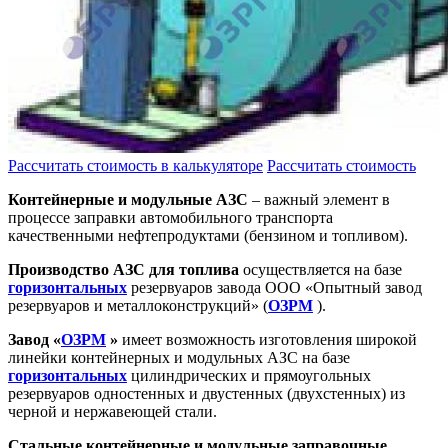
Рассчитать стоимость в калькуляторе
Рассчитать стоимость
Контейнерные и модульные АЗС
– важный элемент в
процессе заправки автомобильного транспорта
качественными нефтепродуктами (бензином и топливом).
Производство АЗС для топлива
осуществляется на базе
горизонтальных
резервуаров завода ООО «Опытный завод
резервуаров и металлоконструкций» (
ОЗРМ
).
Завод «
ОЗРМ
»
имеет возможность изготовления широкой
линейки контейнерных и модульных АЗС на базе
горизонтальных
цилиндрических и прямоугольных
резервуаров одностенных и двустенных (двухстенных) из
черной и нержавеющей стали.
Стальные контейнерные и модульные заправочные