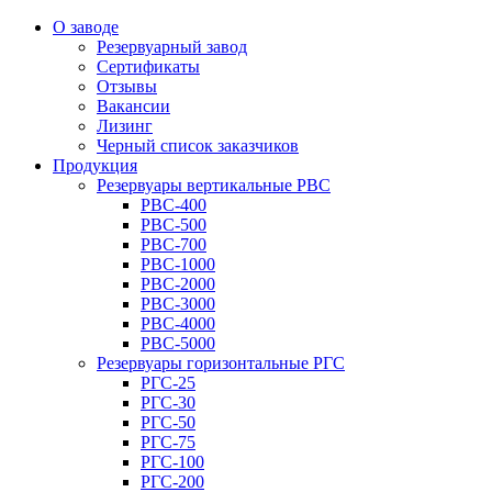
О заводе
Резервуарный завод
Сертификаты
Отзывы
Вакансии
Лизинг
Черный список заказчиков
Продукция
Резервуары вертикальные РВС
РВС-400
РВС-500
РВС-700
РВС-1000
РВС-2000
РВС-3000
РВС-4000
РВС-5000
Резервуары горизонтальные РГС
РГС-25
РГС-30
РГС-50
РГС-75
РГС-100
РГС-200