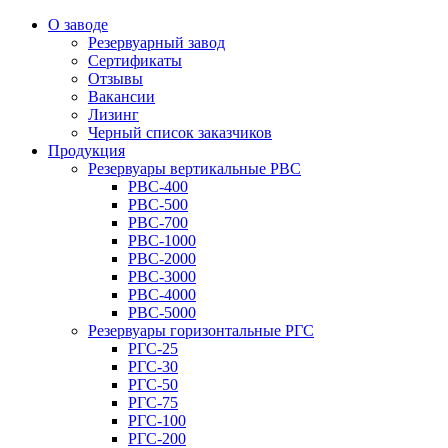
О заводе
Резервуарный завод
Сертификаты
Отзывы
Вакансии
Лизинг
Черный список заказчиков
Продукция
Резервуары вертикальные РВС
РВС-400
РВС-500
РВС-700
РВС-1000
РВС-2000
РВС-3000
РВС-4000
РВС-5000
Резервуары горизонтальные РГС
РГС-25
РГС-30
РГС-50
РГС-75
РГС-100
РГС-200