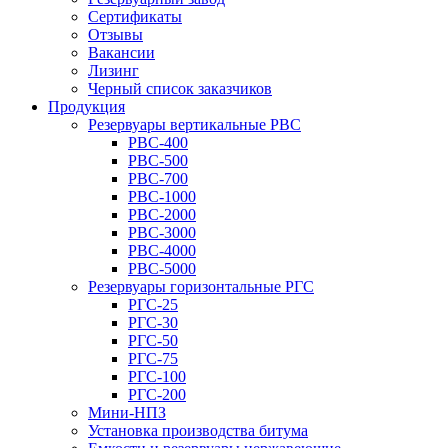
Сертификаты
Отзывы
Вакансии
Лизинг
Черный список заказчиков
Продукция
Резервуары вертикальные РВС
РВС-400
РВС-500
РВС-700
РВС-1000
РВС-2000
РВС-3000
РВС-4000
РВС-5000
Резервуары горизонтальные РГС
РГС-25
РГС-30
РГС-50
РГС-75
РГС-100
РГС-200
Мини-НПЗ
Установка производства битума