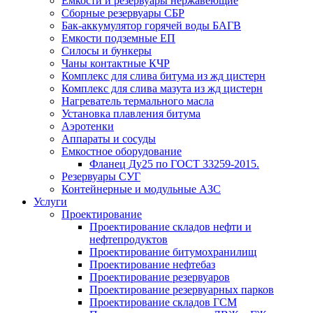
Емкости и резервуары нержавеющие
Сборные резервуары СБР
Бак-аккумулятор горячей воды БАГВ
Емкости подземные ЕП
Силосы и бункеры
Чаны контактные КЧР
Комплекс для слива битума из жд цистерн
Комплекс для слива мазута из жд цистерн
Нагреватель термального масла
Установка плавления битума
Аэротенки
Аппараты и сосуды
Емкостное оборудование
Фланец Ду25 по ГОСТ 33259-2015.
Резервуары СУГ
Контейнерные и модульные АЗС
Услуги
Проектирование
Проектирование складов нефти и
нефтепродуктов
Проектирование битумохранилищ
Проектирование нефтебаз
Проектирование резервуаров
Проектирование резервуарных парков
Проектирование складов ГСМ