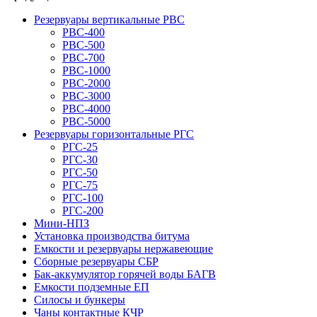
Резервуары вертикальные РВС
РВС-400
РВС-500
РВС-700
РВС-1000
РВС-2000
РВС-3000
РВС-4000
РВС-5000
Резервуары горизонтальные РГС
РГС-25
РГС-30
РГС-50
РГС-75
РГС-100
РГС-200
Мини-НПЗ
Установка производства битума
Емкости и резервуары нержавеющие
Сборные резервуары СБР
Бак-аккумулятор горячей воды БАГВ
Емкости подземные ЕП
Силосы и бункеры
Чаны контактные КЧР