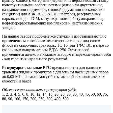
прямоугольной), материала (чёрная или нержавеющая сталь),
конструктивными особенностями (одно или двухстенные,
наземные или подземные, с одной, двумя или несколькими
секциями) для АЗК, АЗС, АГЗС, нефтебаз, резервуарных
парков, складов ГСМ, мазутохранилищ, битумохранилищ,
нефтеперерабатывающих комплексов и нефтехимических
заводов.
На нашем заводе подобные конструкции изготавливаются с
применением способа автоматической сварки под слоем
флюса на сварочных тракторах ТС-16 или ТФС-101 в паре со
сварочным выпрямителем ВДУ-1250. Этот способ
применяется далеко не каждым заводом и зарекомендовал себя
- как гарантия идеального результата!
Резервуары стальные РГС
предназначены для налива и
хранения жидких продуктов с давлением насыщенных паров
до 0,05 МПа, а также могут быть заменой технологических
емкостей и баков.
Объемы горизонтальных резервуаров (м3):
1, 2, 3, 4, 5, 6, 8, 10, 12, 14, 15, 20, 25, 30, 35, 40, 45, 50, 60, 75,
80, 90, 100, 150, 200, 250, 300, 400, 500