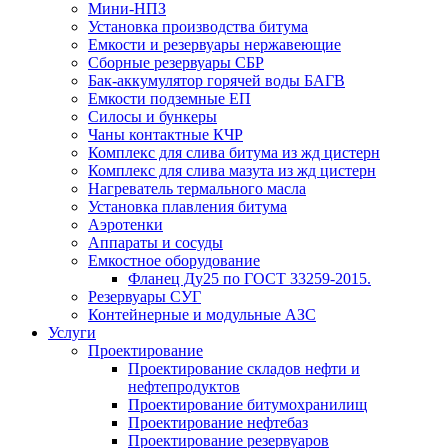
Мини-НПЗ
Установка производства битума
Емкости и резервуары нержавеющие
Сборные резервуары СБР
Бак-аккумулятор горячей воды БАГВ
Емкости подземные ЕП
Силосы и бункеры
Чаны контактные КЧР
Комплекс для слива битума из жд цистерн
Комплекс для слива мазута из жд цистерн
Нагреватель термального масла
Установка плавления битума
Аэротенки
Аппараты и сосуды
Емкостное оборудование
Фланец Ду25 по ГОСТ 33259-2015.
Резервуары СУГ
Контейнерные и модульные АЗС
Услуги
Проектирование
Проектирование складов нефти и
нефтепродуктов
Проектирование битумохранилищ
Проектирование нефтебаз
Проектирование резервуаров