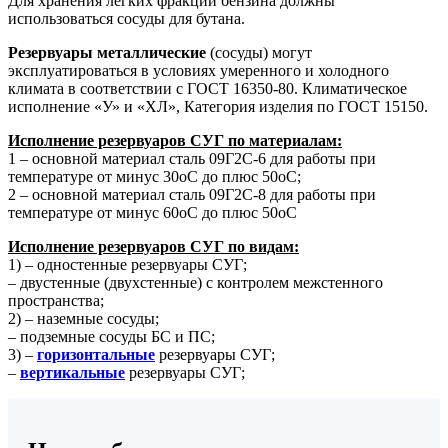
Для хранения легких фракций бензина должны
использоваться сосуды для бутана.
Резервуары металлические
(сосуды) могут
эксплуатироваться в условиях умеренного и холодного
климата в соответствии с ГОСТ 16350-80. Климатическое
исполнение «У» и «ХЛ», Категория изделия по ГОСТ 15150.
Исполнение резервуаров СУГ по материалам:
1 – основной материал сталь 09Г2С-6 для работы при
температуре от минус 30oС до плюс 50oС;
2 – основной материал сталь 09Г2С-8 для работы при
температуре от минус 60oС до плюс 50oС
Исполнение резервуаров СУГ по видам:
1) – одностенные резервуары СУГ;
– двустенные (двухстенные) с контролем межстенного
пространства;
2) – наземные сосуды;
– подземные сосуды БС и ПС;
3) –
горизонтальные
резервуары СУГ;
–
вертикальные
резервуары СУГ;