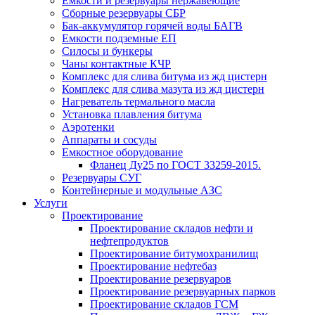
Емкости и резервуары нержавеющие
Сборные резервуары СБР
Бак-аккумулятор горячей воды БАГВ
Емкости подземные ЕП
Силосы и бункеры
Чаны контактные КЧР
Комплекс для слива битума из жд цистерн
Комплекс для слива мазута из жд цистерн
Нагреватель термального масла
Установка плавления битума
Аэротенки
Аппараты и сосуды
Емкостное оборудование
Фланец Ду25 по ГОСТ 33259-2015.
Резервуары СУГ
Контейнерные и модульные АЗС
Услуги
Проектирование
Проектирование складов нефти и
нефтепродуктов
Проектирование битумохранилищ
Проектирование нефтебаз
Проектирование резервуаров
Проектирование резервуарных парков
Проектирование складов ГСМ