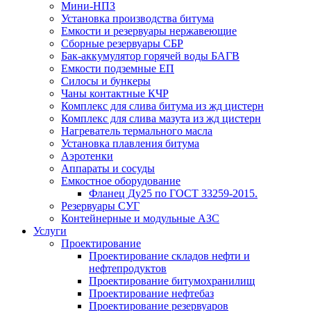
Мини-НПЗ
Установка производства битума
Емкости и резервуары нержавеющие
Сборные резервуары СБР
Бак-аккумулятор горячей воды БАГВ
Емкости подземные ЕП
Силосы и бункеры
Чаны контактные КЧР
Комплекс для слива битума из жд цистерн
Комплекс для слива мазута из жд цистерн
Нагреватель термального масла
Установка плавления битума
Аэротенки
Аппараты и сосуды
Емкостное оборудование
Фланец Ду25 по ГОСТ 33259-2015.
Резервуары СУГ
Контейнерные и модульные АЗС
Услуги
Проектирование
Проектирование складов нефти и
нефтепродуктов
Проектирование битумохранилищ
Проектирование нефтебаз
Проектирование резервуаров