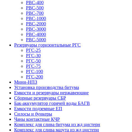
РВС-400
РВС-500
РВС-700
РВС-1000
РВС-2000
РВС-3000
РВС-4000
РВС-5000
Резервуары горизонтальные РГС
РГС-25
РГС-30
РГС-50
РГС-75
РГС-100
РГС-200
Мини-НПЗ
Установка производства битума
Емкости и резервуары нержавеющие
Сборные резервуары СБР
Бак-аккумулятор горячей воды БАГВ
Емкости подземные ЕП
Силосы и бункеры
Чаны контактные КЧР
Комплекс для слива битума из жд цистерн
Комплекс для слива мазута из жд цистерн