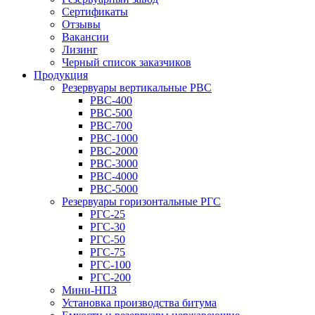
Сертификаты
Отзывы
Вакансии
Лизинг
Черный список заказчиков
Продукция
Резервуары вертикальные РВС
РВС-400
РВС-500
РВС-700
РВС-1000
РВС-2000
РВС-3000
РВС-4000
РВС-5000
Резервуары горизонтальные РГС
РГС-25
РГС-30
РГС-50
РГС-75
РГС-100
РГС-200
Мини-НПЗ
Установка производства битума