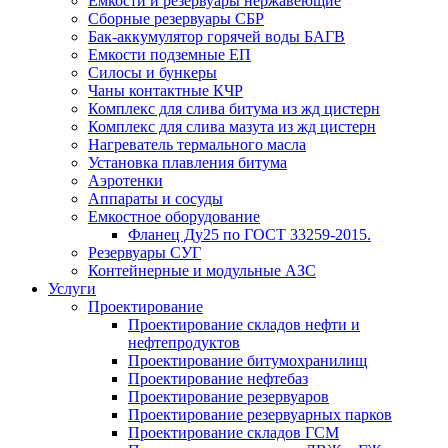
Емкости и резервуары нержавеющие
Сборные резервуары СБР
Бак-аккумулятор горячей воды БАГВ
Емкости подземные ЕП
Силосы и бункеры
Чаны контактные КЧР
Комплекс для слива битума из жд цистерн
Комплекс для слива мазута из жд цистерн
Нагреватель термального масла
Установка плавления битума
Аэротенки
Аппараты и сосуды
Емкостное оборудование
Фланец Ду25 по ГОСТ 33259-2015.
Резервуары СУГ
Контейнерные и модульные АЗС
Услуги
Проектирование
Проектирование складов нефти и
нефтепродуктов
Проектирование битумохранилищ
Проектирование нефтебаз
Проектирование резервуаров
Проектирование резервуарных парков
Проектирование складов ГСМ