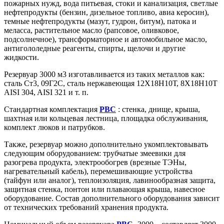
пожарных нужд, вода питьевая, стоки и канализация, светлые
нефтепродукты (бензин, дизельное топливо, авиа керосин),
темные нефтепродукты (мазут, гудрон, битум), патока и
меласса, растительное масло (рапсовое, оливковое,
подсолнечное), трансформаторное и автомобильное масло,
антигололедные реагенты, спирты, щелочи и другие
жидкости.
Резервуар 3000 м3 изготавливается из таких металлов как:
сталь Ст3, 09Г2С, сталь нержавеющая 12Х18Н10Т, 8Х18Н10Т
AISI 304, AISI 321 и т. п.
Стандартная комплектация
РВС
: стенка, днище, крыша,
шахтная или кольцевая лестница, площадка обслуживания,
комплект люков и патрубков.
Также, резервуар можно дополнительно укомплектовывать
следующим оборудованием: трубчатые змеевики для
разогрева продукта, электрообогрев (врезные ТЭНы,
нагревательный кабель), перемешивающие устройства
(тайфун или аналог), теплоизоляция, лавинообразная защита,
защитная стенка, понтон или плавающая крыша, навесное
оборудование. Состав дополнительного оборудования зависит
от технических требований хранения продукта.