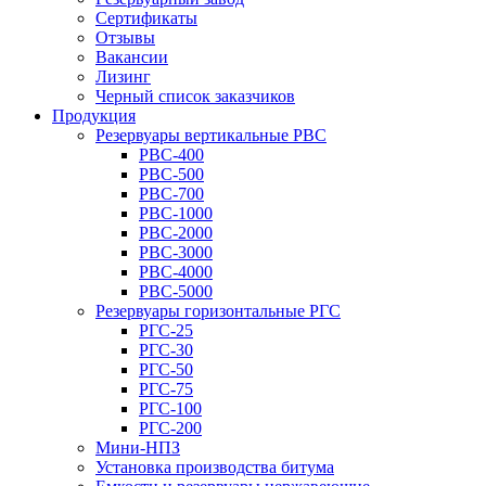
Сертификаты
Отзывы
Вакансии
Лизинг
Черный список заказчиков
Продукция
Резервуары вертикальные РВС
РВС-400
РВС-500
РВС-700
РВС-1000
РВС-2000
РВС-3000
РВС-4000
РВС-5000
Резервуары горизонтальные РГС
РГС-25
РГС-30
РГС-50
РГС-75
РГС-100
РГС-200
Мини-НПЗ
Установка производства битума