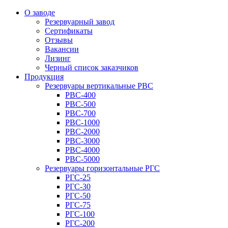
О заводе
Резервуарный завод
Сертификаты
Отзывы
Вакансии
Лизинг
Черный список заказчиков
Продукция
Резервуары вертикальные РВС
РВС-400
РВС-500
РВС-700
РВС-1000
РВС-2000
РВС-3000
РВС-4000
РВС-5000
Резервуары горизонтальные РГС
РГС-25
РГС-30
РГС-50
РГС-75
РГС-100
РГС-200