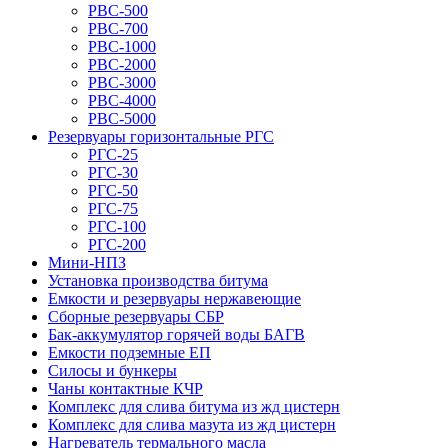
РВС-500
РВС-700
РВС-1000
РВС-2000
РВС-3000
РВС-4000
РВС-5000
Резервуары горизонтальные РГС
РГС-25
РГС-30
РГС-50
РГС-75
РГС-100
РГС-200
Мини-НПЗ
Установка производства битума
Емкости и резервуары нержавеющие
Сборные резервуары СБР
Бак-аккумулятор горячей воды БАГВ
Емкости подземные ЕП
Силосы и бункеры
Чаны контактные КЧР
Комплекс для слива битума из жд цистерн
Комплекс для слива мазута из жд цистерн
Нагреватель термального масла