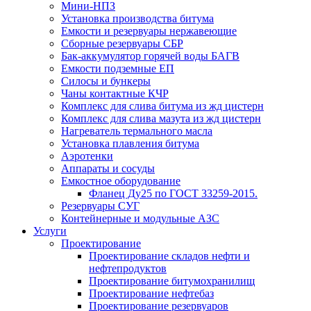
Мини-НПЗ
Установка производства битума
Емкости и резервуары нержавеющие
Сборные резервуары СБР
Бак-аккумулятор горячей воды БАГВ
Емкости подземные ЕП
Силосы и бункеры
Чаны контактные КЧР
Комплекс для слива битума из жд цистерн
Комплекс для слива мазута из жд цистерн
Нагреватель термального масла
Установка плавления битума
Аэротенки
Аппараты и сосуды
Емкостное оборудование
Фланец Ду25 по ГОСТ 33259-2015.
Резервуары СУГ
Контейнерные и модульные АЗС
Услуги
Проектирование
Проектирование складов нефти и
нефтепродуктов
Проектирование битумохранилищ
Проектирование нефтебаз
Проектирование резервуаров