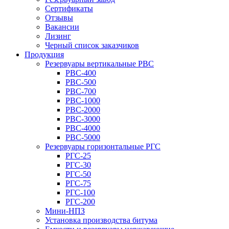
Сертификаты
Отзывы
Вакансии
Лизинг
Черный список заказчиков
Продукция
Резервуары вертикальные РВС
РВС-400
РВС-500
РВС-700
РВС-1000
РВС-2000
РВС-3000
РВС-4000
РВС-5000
Резервуары горизонтальные РГС
РГС-25
РГС-30
РГС-50
РГС-75
РГС-100
РГС-200
Мини-НПЗ
Установка производства битума