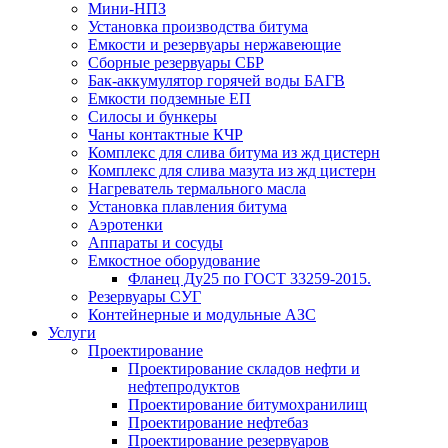
Мини-НПЗ
Установка производства битума
Емкости и резервуары нержавеющие
Сборные резервуары СБР
Бак-аккумулятор горячей воды БАГВ
Емкости подземные ЕП
Силосы и бункеры
Чаны контактные КЧР
Комплекс для слива битума из жд цистерн
Комплекс для слива мазута из жд цистерн
Нагреватель термального масла
Установка плавления битума
Аэротенки
Аппараты и сосуды
Емкостное оборудование
Фланец Ду25 по ГОСТ 33259-2015.
Резервуары СУГ
Контейнерные и модульные АЗС
Услуги
Проектирование
Проектирование складов нефти и
нефтепродуктов
Проектирование битумохранилищ
Проектирование нефтебаз
Проектирование резервуаров