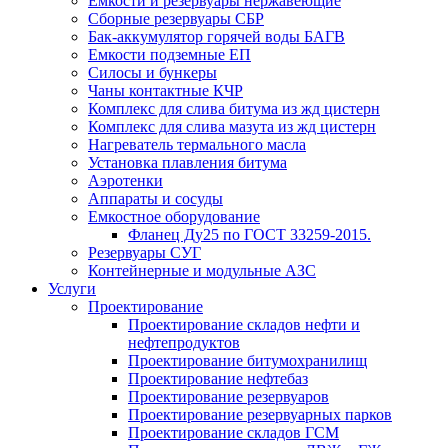
Емкости и резервуары нержавеющие
Сборные резервуары СБР
Бак-аккумулятор горячей воды БАГВ
Емкости подземные ЕП
Силосы и бункеры
Чаны контактные КЧР
Комплекс для слива битума из жд цистерн
Комплекс для слива мазута из жд цистерн
Нагреватель термального масла
Установка плавления битума
Аэротенки
Аппараты и сосуды
Емкостное оборудование
Фланец Ду25 по ГОСТ 33259-2015.
Резервуары СУГ
Контейнерные и модульные АЗС
Услуги
Проектирование
Проектирование складов нефти и
нефтепродуктов
Проектирование битумохранилищ
Проектирование нефтебаз
Проектирование резервуаров
Проектирование резервуарных парков
Проектирование складов ГСМ