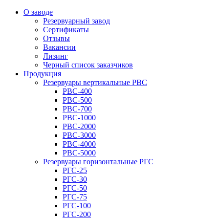
О заводе
Резервуарный завод
Сертификаты
Отзывы
Вакансии
Лизинг
Черный список заказчиков
Продукция
Резервуары вертикальные РВС
РВС-400
РВС-500
РВС-700
РВС-1000
РВС-2000
РВС-3000
РВС-4000
РВС-5000
Резервуары горизонтальные РГС
РГС-25
РГС-30
РГС-50
РГС-75
РГС-100
РГС-200