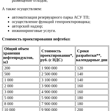
размещение отходов;
А также осуществляем:
автоматизация резервуарного парка АСУ ТП;
осуществление функций генпроектировщика;
авторский надзор;
инжиниринговые услуги.
Стоимость проектирования нефтебаз:
Общий объем
Стоимость
Сроки
хранения
проектирования*,
разработки**,
нефтепродуктов,
руб. (с НДС)
календарные дни
м3
200
1 900 000
120
500
2 500 000
140
1 000
3 100 000
140
2 000
3 900 000
160
3 000
4 900 000
160
5 000
5 900 000
180
8 000
7 900 000
180
10 000
9 900 000
200