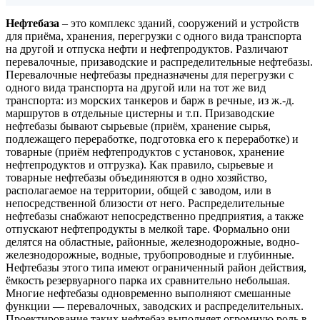
Нефтебаза
– это комплекс зданий, сооружений и устройств
для приёма, хранения, перегрузки с одного вида транспорта
на другой и отпуска нефти и нефтепродуктов. Различают
перевалочные, призаводские и распределительные нефтебазы.
Перевалочные нефтебазы предназначены для перегрузки с
одного вида транспорта на другой или на тот же вид
транспорта: из морских танкеров и барж в речные, из ж.-д.
маршрутов в отдельные цистерны и т.п. Призаводские
нефтебазы бывают сырьевые (приём, хранение сырья,
подлежащего переработке, подготовка его к переработке) и
товарные (приём нефтепродуктов с установок, хранение
нефтепродуктов и отгрузка). Как правило, сырьевые и
товарные нефтебазы объединяются в одно хозяйство,
располагаемое на территории, общей с заводом, или в
непосредственной близости от него. Распределительные
нефтебазы снабжают непосредственно предприятия, а также
отпускают нефтепродукты в мелкой таре. Формально они
делятся на областные, районные, железнодорожные, водно-
железнодорожные, водные, трубопроводные и глубинные.
Нефтебазы этого типа имеют ограниченный район действия,
ёмкость резервуарного парка их сравнительно небольшая.
Многие нефтебазы одновременно выполняют смешанные
функции — перевалочных, заводских и распределительных.
Проектирование таких нефтебаз выполняет огромную роль в