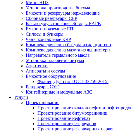
Мини-НПЗ
Установка производства битума
Емкости и резервуары нержавеющие
Сборные резервуары СБР
Бак-аккумулятор горячей воды БАГВ
Емкости подземные ЕП
Силосы и бункеры
Чаны контактные КЧР
Комплекс для слива битума из жд цистерн
Комплекс для слива мазута из жд цистерн
Нагреватель термального масла
Установка плавления битума
Аэротенки
Аппараты и сосуды
Емкостное оборудование
Фланец Ду25 по ГОСТ 33259-2015.
Резервуары СУГ
Контейнерные и модульные АЗС
Услуги
Проектирование
Проектирование складов нефти и нефтепроду
Проектирование битумохранилищ
Проектирование нефтебаз
Проектирование резервуаров
Проектирование резервуарных парков