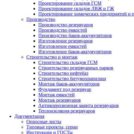
Проектирование складов ГСМ
Проектирование складов ЛВЖ и ГЖ
Проектирование химических предприятий и 
Производство
Производство резервуаров
Производство емкостей
Производство баков-аккумуляторов
Изготовление резервуаров
Изготовление емкостей
Изготовление баков-аккумуляторов
Строительство и монтаж
Строительство складов ГСМ
Строительство резервуарных парков
Строительство нефтебаз
Строительство битумохранилищ
Монтаж баков-аккумуляторов
Фундамент под резервуар
Монтаж емкостей
Монтаж резервуаров
Антикоррозионная защита резервуаров
Теплоизоляция резервуаров
Документация
Опросные листы
Типовые проекты, серии
Инструкции и ГОСТы