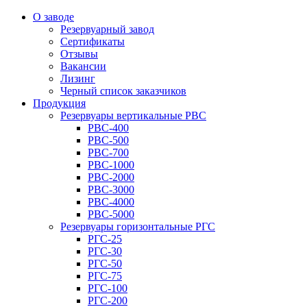
О заводе
Резервуарный завод
Сертификаты
Отзывы
Вакансии
Лизинг
Черный список заказчиков
Продукция
Резервуары вертикальные РВС
РВС-400
РВС-500
РВС-700
РВС-1000
РВС-2000
РВС-3000
РВС-4000
РВС-5000
Резервуары горизонтальные РГС
РГС-25
РГС-30
РГС-50
РГС-75
РГС-100
РГС-200