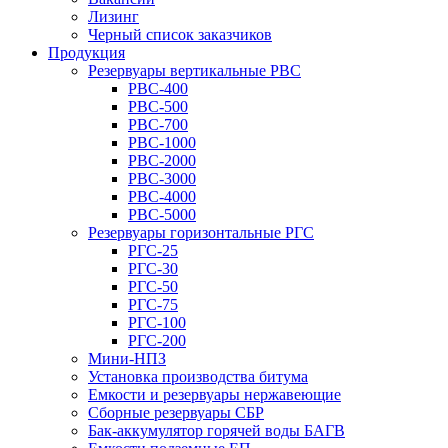
Лизинг
Черный список заказчиков
Продукция
Резервуары вертикальные РВС
РВС-400
РВС-500
РВС-700
РВС-1000
РВС-2000
РВС-3000
РВС-4000
РВС-5000
Резервуары горизонтальные РГС
РГС-25
РГС-30
РГС-50
РГС-75
РГС-100
РГС-200
Мини-НПЗ
Установка производства битума
Емкости и резервуары нержавеющие
Сборные резервуары СБР
Бак-аккумулятор горячей воды БАГВ