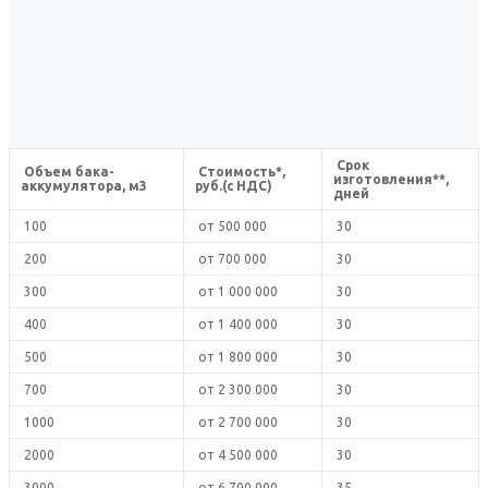
Срок
Объем бака-
Стоимость*,
изготовления**,
аккумулятора, м3
руб.(с НДС)
дней
100
от 500 000
30
200
от 700 000
30
300
от 1 000 000
30
400
от 1 400 000
30
500
от 1 800 000
30
700
от 2 300 000
30
1000
от 2 700 000
30
2000
от 4 500 000
30
3000
от 6 700 000
35