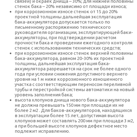
связей) и окраек днища – 30%; для нижней половины
стенок бака – 20% независимо от площади износа;
при коррозионном износе стенок от 15 до 20%
проектной толщины дальнейшая эксплуатация
бака-аккумулятора допускается только по
письменному распоряжению технического
руководителя организации, эксплуатирующей баки-
аккумуляторы, при подтверждении расчетом
прочности бака и проведении ежегодного контроля
стенок с использованием технических средств;
при коррозионном износе стенок верхней половины
бака-аккумулятора, равном 20-30% их проектной
толщины, дальнейшая эксплуатация бака-
аккумулятора разрешается на срок не более одного
года при условии снижения допустимого верхнего
уровня на 1 м ниже коррозионного изношенного
участка с соответствующим переносом переливной
трубы и перестройкой системы автоматики на новый
уровень заполнения бака;
высота хлопунов днища нового бака-аккумулятора
не должна превышать 150 мм при площади их не
более 2 м2 . Для баков-аккумуляторов, находящихся
в эксплуатации более 15 лет, допустимая высота
хлопунов может составлять 200 мм при площади 3 м2,
а при большей высоте хлопунов дефектное место
подлежит исправлению.