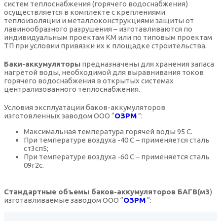
систем теплоснабжения (горячего водоснабжения)
осуществляется в комплекте с креплениями
теплоизоляции и металлоконструкциями защиты от
лавинообразного разрушения – изготавливаются по
индивидуальным проектам КМ или по типовым проектам
ТП при условии привязки их к площадке строительства.
Баки-аккумуляторы
предназначены для хранения запаса
нагретой воды, необходимой для выравнивания токов
горячего водоснабжения в открытых системах
централизованного теплоснабжения.
Условия эксплуатации баков-аккумуляторов
изготовленных заводом ООО “
ОЗРМ
”:
Максимальная температура горячей воды 95 С.
При температуре воздуха -40 С – применяется сталь
ст3сп5;
При температуре воздуха -60 С – применяется сталь
09г2с.
Стандартные объемы баков-аккумуляторов БАГВ(м3
)
изготавливаемые заводом ООО “
ОЗРМ
”: