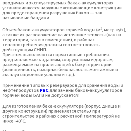
вводимых и эксплуатируемых баках-аккумуляторах
устанавливаются наружные усиливающие конструкции
для предотвращения разрушения баков — так
называемые бандажи.
3
Объем баков-аккумуляторов горячей воды (м
, метр куб.),
а также их расположение на источнике теплоты (как на
территории, так и в помещении), в районах
теплопотребления должны соответствовать
действующим СНИП.
При этом выполняются нормативные требования,
предъявляемые к зданиям, сооружениям и дорогам,
размещаемым на прилегающей к баку территории
(освещенность, пожарная безопасность, монтажные и
эксплуатационные условия и т.д.).
Применение типовых резервуаров для хранения воды и
нефтепродуктов
РВС
для замены баков-аккумуляторов
горячей воды БАГВ не допускается!
Для изготовления бака-аккумулятора (корпус, днище и
другие конструкции) применяется сталь3 при
строительстве в районах с расчетной температурой не
ниже -40°С.