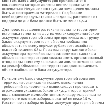
Монтаж баков-аккумуляторов
производится в
помещениях которые должны вентилироваться и
освещаться. Несущие конструкции помещения должны
быть из несгораемых материалов. Под баками
необходимо предусматривать поддоны, расстояние от
поддона до дна бака должно быть не менее 0,5 м.
Для предотвращения растекания воды по территории
источника теплоты и в других местах сооружения баков-
аккумуляторов горячей воды при протечках всю группу
баков-аккумуляторов горячей воды необходимо
обваловать по всему периметру бакового хозяйства
высотой не менее 0,5 м. При этом вокруг каждого бака-
аккумулятора горячей воды производится отмостка, а
обвалованная территория должна иметь организованный
отвод воды в систему канализации или, по согласованию,
на рельеф. Обвалованная территория должна вмещать
объем наибольшего бака-аккумулятора.
При монтаже баков-аккумуляторов горячей воды вне
территории организации, помимо выполнения
требований, приведенных выше, следует производить
ограждения указанных баков-аккумуляторов горячей
воды сплошным железобетонным или другим равным по
прочности плотным забором высотой не ниже 2,5 м.
Расстояние от забора до бака- аккумулятора горячей воды