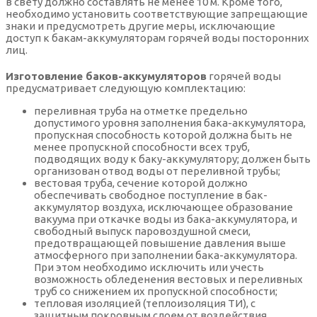
в свету должно составлять не менее 10 м. Кроме того,
необходимо установить соответствующие запрещающие
знаки и предусмотреть другие меры, исключающие
доступ к бакам-аккумуляторам горячей воды посторонних
лиц.
Изготовление баков-аккумуляторов
горячей воды
предусматривает следующую комплектацию:
переливная труба на отметке предельно
допустимого уровня заполнения бака-аккумулятора,
пропускная способность которой должна быть не
менее пропускной способности всех труб,
подводящих воду к баку-аккумулятору; должен быть
организован отвод воды от переливной трубы;
вестовая труба, сечение которой должно
обеспечивать свободное поступление в бак-
аккумулятор воздуха, исключающее образование
вакуума при откачке воды из бака-аккумулятора, и
свободный выпуск паровоздушной смеси,
предотвращающей повышение давления выше
атмосферного при заполнении бака-аккумулятора.
При этом необходимо исключить или учесть
возможность обледенения вестовых и переливных
труб со снижением их пропускной способности;
тепловая изоляцией (теплоизоляция ТИ), с
защитным покровным слоем от воздействия